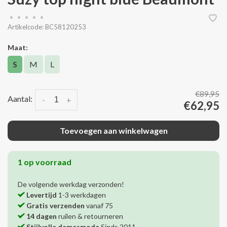
•
•
•
•
•
Artikelcode:
BC58120253
Maat:
S
M
L
€89,95
Aantal:
-
+
€62,95
Toevoegen aan winkelwagen
1 op voorraad
De volgende werkdag verzonden!
Levertijd
1-3 werkdagen
Gratis verzenden
vanaf 75
14 dagen
ruilen & retourneren
Stijlvolle damesmode
Sinds 2011