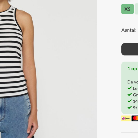
XS
Aantal:
1 op
De v
Le
Gr
14
St