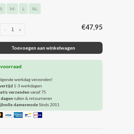
S
M
L
XL
€47,95
-
+
Toevoegen aan winkelwagen
 voorraad
olgende werkdag verzonden!
vertijd
1-3 werkdagen
atis verzenden
vanaf 75
 dagen
ruilen & retourneren
ijlvolle damesmode
Sinds 2011