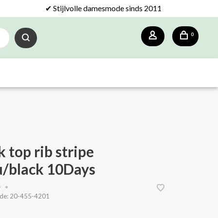
✔ Stijlvolle damesmode sinds 2011
0
 top rib stripe
u/black 10Days
•
•
de:
20-455-4201