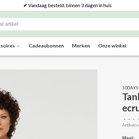
✔ Vandaag besteld, binnen 3 dagen in huis
soires
Cadeaubonnen
Merken
Onze winkel
10DAYS
Tank
ecr
•
•
•
Artikelco
Maat: