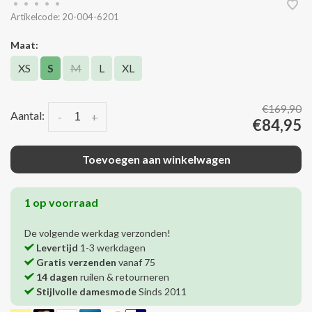
•
•
•
•
•
Artikelcode:
20-004-6201
Maat:
XS
S
M
L
XL
€169,90
Aantal:
-
+
€84,95
Toevoegen aan winkelwagen
1 op voorraad
De volgende werkdag verzonden!
Levertijd
1-3 werkdagen
Gratis verzenden
vanaf 75
14 dagen
ruilen & retourneren
Stijlvolle damesmode
Sinds 2011