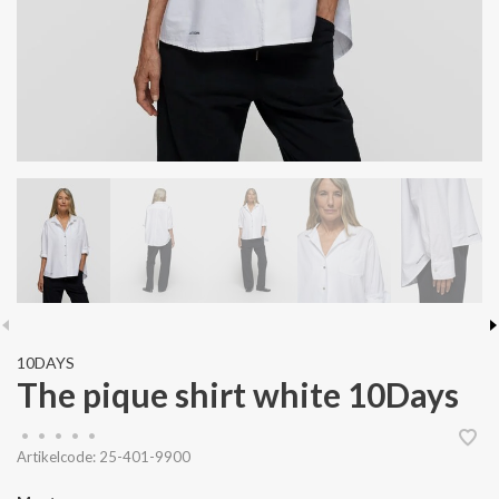
10DAYS
The pique shirt white 10Days
•
•
•
•
•
Artikelcode:
25-401-9900