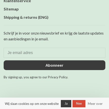
Klantenservice
Sitemap
Shipping & returns (ENG)
Schrijf je in voor onze nieuwsbrief en krijg de laatste updates
en aanbiedingen in je email.
Abonneer
By signing up, you agree to our Privacy Policy.
Ja
Nee
Wij slaan cookies op om onze website
Meer over
© Copyright 2026 Maurits &
Mulder
- Powered by
Lightspeed
-