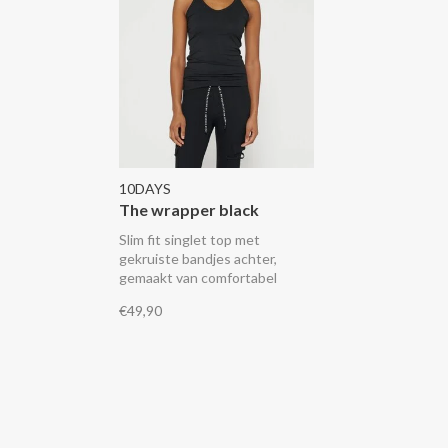
10DAYS
The wrapper black
Slim fit singlet top met
gekruiste bandjes achter,
gemaakt van comfortabel
jersey. De wrapper heeft een
€49,90
vintage afwerking rond de hals
en een zwart mini stripes logo
op de rug.