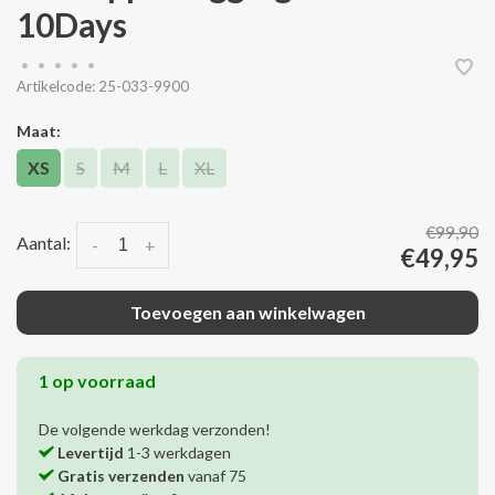
10Days
•
•
•
•
•
Artikelcode:
25-033-9900
Maat:
XS
S
M
L
XL
€99,90
Aantal:
-
+
€49,95
Toevoegen aan winkelwagen
1 op voorraad
De volgende werkdag verzonden!
Levertijd
1-3 werkdagen
Gratis verzenden
vanaf 75