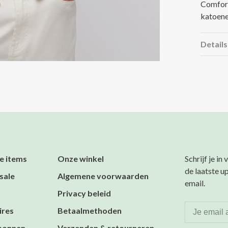
Comfort
katoene
Details
e items
Onze winkel
Schrijf je in
de laatste u
sale
Algemene voorwaarden
email.
Privacy beleid
ires
Betaalmethoden
bonnen
Verzenden & retourneren