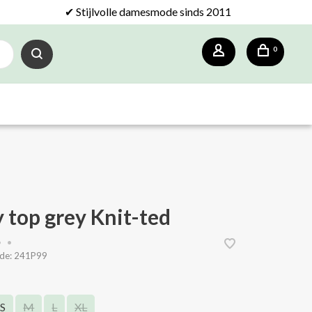
✔ Stijlvolle damesmode sinds 2011
0
d
y top grey Knit-ted
•
•
de:
241P99
S
M
L
XL