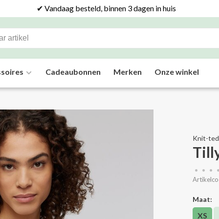
✔ Vandaag besteld, binnen 3 dagen in huis
soires
Cadeaubonnen
Merken
Onze winkel
Knit-te
Till
•
•
•
Artikelco
Maat:
XS