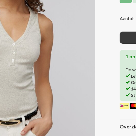
Aantal:
1 op
De v
Le
Gr
14
St
Overzi