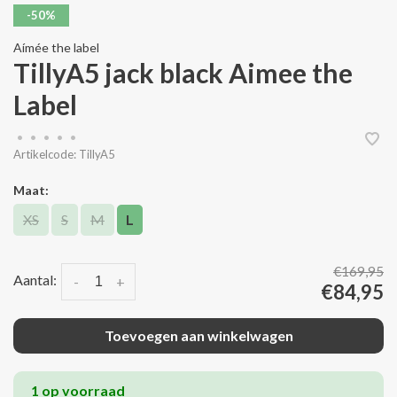
-50%
Aímée the label
TillyA5 jack black Aimee the
Label
•
•
•
•
•
Artikelcode:
TillyA5
Maat:
XS
S
M
L
€169,95
Aantal:
-
+
€84,95
Toevoegen aan winkelwagen
1 op voorraad