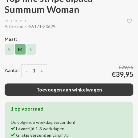
Summum Woman
•
•
•
•
•
Artikelcode:
3s5171-30629
Maat:
S
M
L
€79,95
Aantal:
-
+
€39,95
Toevoegen aan winkelwagen
1 op voorraad
De volgende werkdag verzonden!
Levertijd
1-3 werkdagen
Gratis verzenden
vanaf 75