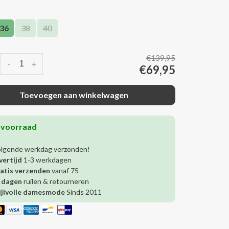
36
38
40
€139,95
-
+
€69,95
Toevoegen aan winkelwagen
 voorraad
olgende werkdag verzonden!
vertijd
1-3 werkdagen
atis verzenden
vanaf 75
 dagen
ruilen & retourneren
ijlvolle damesmode
Sinds 2011