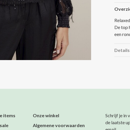
Overzi
Relaxed 
De top 
een rond
Details
e items
Onze winkel
Schrijf je in
de laatste u
sale
Algemene voorwaarden
email.