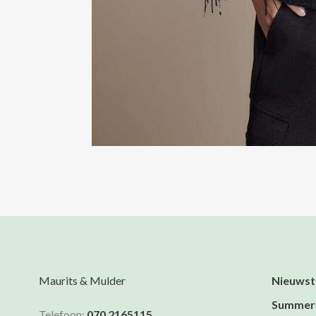
Maurits & Mulder
Nieuwst
Summer
Telefoon:
070 2165115