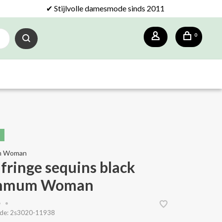
✔ Stijlvolle damesmode sinds 2011
0
m Woman
 fringe sequins black
mmum Woman
•
•
de:
2s3020-11938