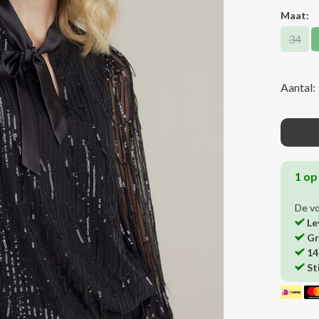
Maat:
34
Aantal:
1 op
De v
Le
Gr
14
St