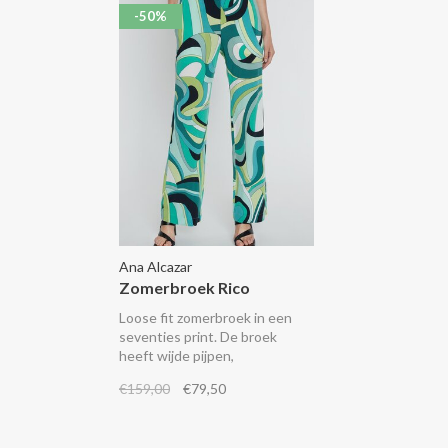
-50%
Ana Alcazar
Zomerbroek Rico
Loose fit zomerbroek in een
seventies print. De broek
heeft wijde pijpen,
steekzakken en veel stretch.
€159,00
€79,50
Combineer het met de
bijpassende Ricoa top.