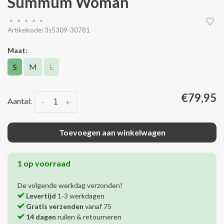
Summum Woman
•
•
•
•
•
Artikelcode:
3s5309-30781
Maat:
S
M
L
€79,95
Aantal:
-
+
Toevoegen aan winkelwagen
1 op voorraad
De volgende werkdag verzonden!
Levertijd
1-3 werkdagen
Gratis verzenden
vanaf 75
14 dagen
ruilen & retourneren