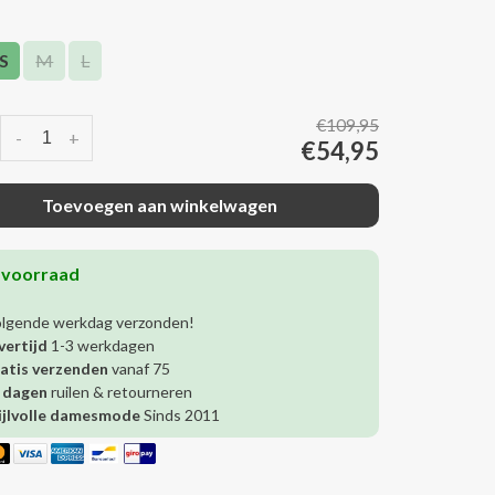
S
M
L
€109,95
-
+
€54,95
Toevoegen aan winkelwagen
 voorraad
olgende werkdag verzonden!
vertijd
1-3 werkdagen
atis verzenden
vanaf 75
 dagen
ruilen & retourneren
ijlvolle damesmode
Sinds 2011