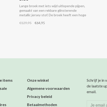
Lange broek met iets wijd uitlopende pijpen,
gemaakt van een rekbare glinsterende
metallic jersey stof. De broek heeft een hoge
taille met een elastische tailleband en
€129,95
€64,95
steekzakken aan de zijkant. Combineer het
met de bijbehorende top.
e items
Onze winkel
Schrijf je in
de laatste u
sale
Algemene voorwaarden
email.
Privacy beleid
ires
Betaalmethoden