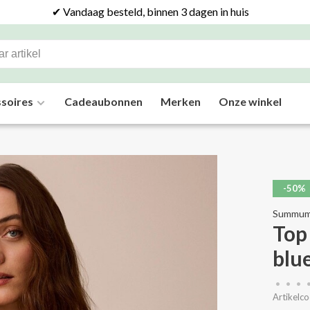
✔ Vandaag besteld, binnen 3 dagen in huis
soires
Cadeaubonnen
Merken
Onze winkel
-50%
Summu
Top
bl
•
•
•
Artikelco