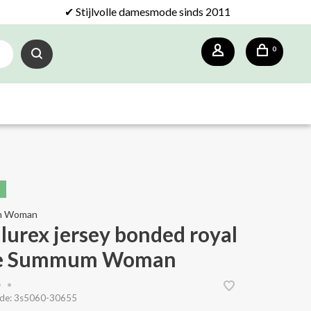
✔ Stijlvolle damesmode sinds 2011
0
m Woman
 lurex jersey bonded royal
ue Summum Woman
•
•
de:
3s5060-30655