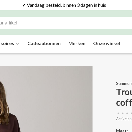
✔ Vandaag besteld, binnen 3 dagen in huis
soires
Cadeaubonnen
Merken
Onze winkel
Summu
Tro
cof
•
•
•
Artikelco
Maat: