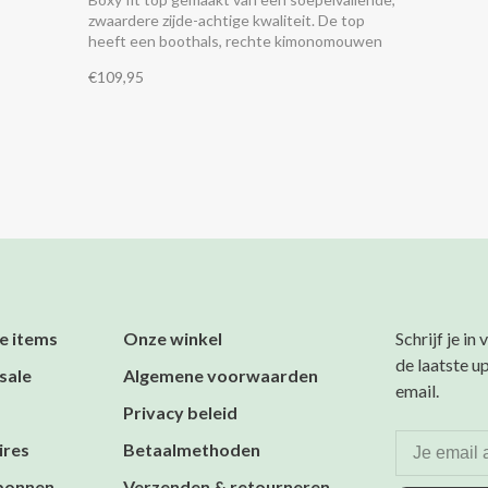
zwaardere zijde-achtige kwaliteit. De top
heeft een boothals, rechte kimonomouwen
en kleine splitjes aan de zijkant. Combineer
€109,95
het met de bijpassende pantalon.
e items
Onze winkel
Schrijf je in
de laatste u
sale
Algemene voorwaarden
email.
Privacy beleid
ires
Betaalmethoden
bonnen
Verzenden & retourneren