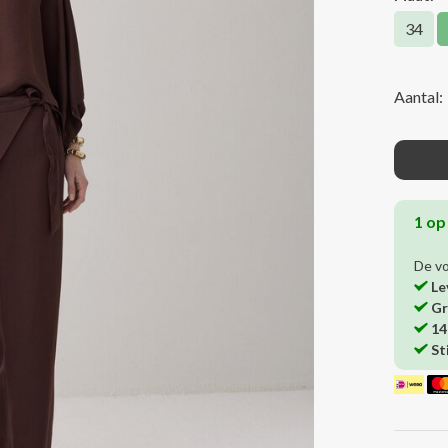
34
Aantal:
1 op
De v
Le
Gr
14
St