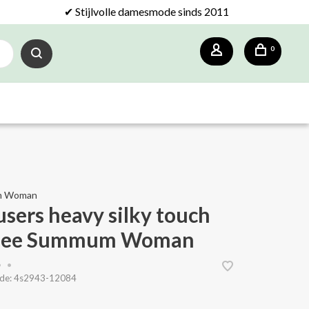
✔ Stijlvolle damesmode sinds 2011
0
m Woman
users heavy silky touch
fee Summum Woman
•
•
de:
4s2943-12084