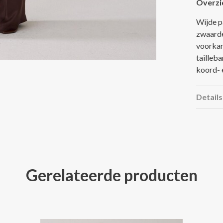
Overzi
Wijde p
zwaarde
voorkan
tailleb
koord- e
Details
Gerelateerde producten