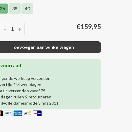
36
38
40
€159,95
-
+
Toevoegen aan winkelwagen
 voorraad
olgende werkdag verzonden!
vertijd
1-3 werkdagen
atis verzenden
vanaf 75
 dagen
ruilen & retourneren
ijlvolle damesmode
Sinds 2011