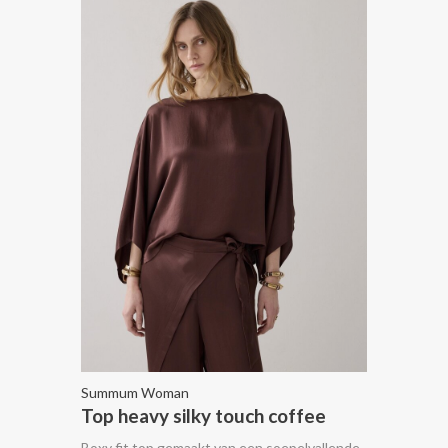
Summum Woman
Top heavy silky touch coffee
Boxy fit top gemaakt van een soepelvallende,