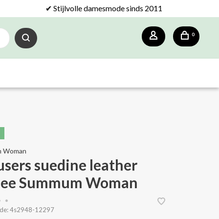
✔ Stijlvolle damesmode sinds 2011
0
m Woman
users suedine leather
fee Summum Woman
•
•
de:
4s2948-12297