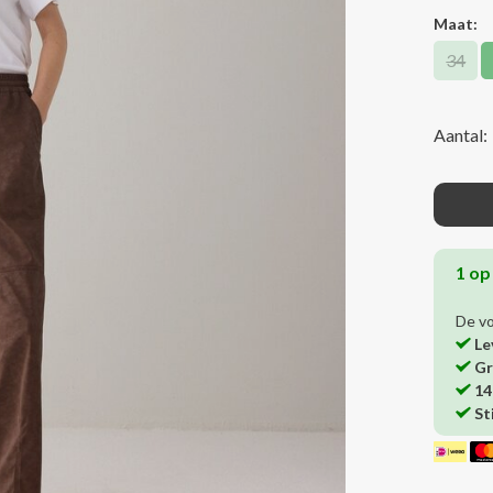
Maat:
34
Aantal:
1 op
De v
Le
Gr
14
St