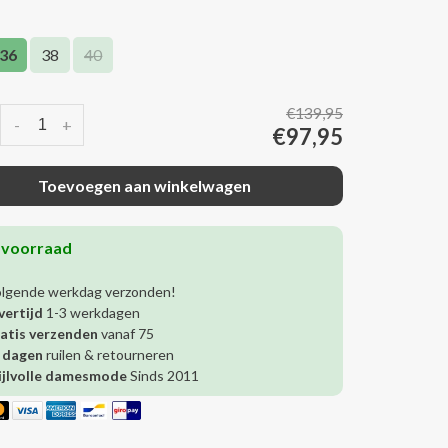
36
38
40
€139,95
-
+
€97,95
Toevoegen aan winkelwagen
 voorraad
olgende werkdag verzonden!
vertijd
1-3 werkdagen
atis verzenden
vanaf 75
 dagen
ruilen & retourneren
ijlvolle damesmode
Sinds 2011