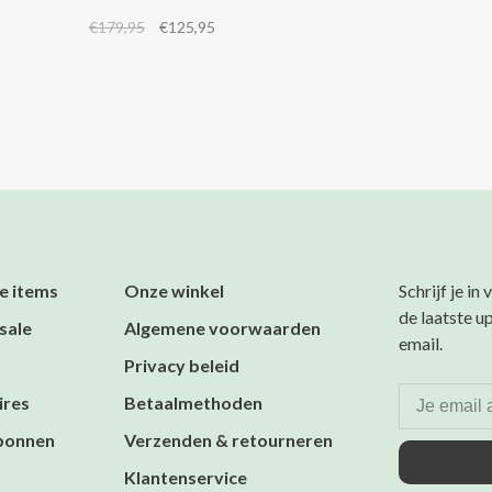
strookzakken, een ritssluiting en een
€179,95
€125,95
ballonefect onderzoom. Combineer het met
de bijpassende broek 4s2948.
e items
Onze winkel
Schrijf je in
de laatste u
sale
Algemene voorwaarden
email.
Privacy beleid
ires
Betaalmethoden
bonnen
Verzenden & retourneren
Klantenservice