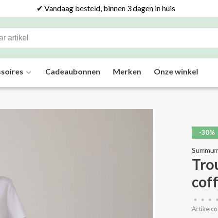
✔ Vandaag besteld, binnen 3 dagen in huis
soires
Cadeaubonnen
Merken
Onze winkel
-30%
Summu
Tro
cof
•
•
•
Artikelco