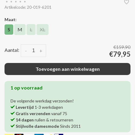
•
•
•
•
•
Artikelcode:
20-019-6201
Maat:
S
M
L
XL
€159,90
Aantal:
-
+
€79,95
Toevoegen aan winkelwagen
1 op voorraad
De volgende werkdag verzonden!
Levertijd
1-3 werkdagen
Gratis verzenden
vanaf 75
14 dagen
ruilen & retourneren
Stijlvolle damesmode
Sinds 2011