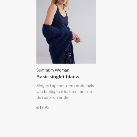
Summum Woman
Basic singlet blauw
Singlettop met een ronde hals
van biologisch katoen met op
de rug kruisende
schouderbanden in een fijne
€49,95
stretchkwaliteit met
glittergaren.