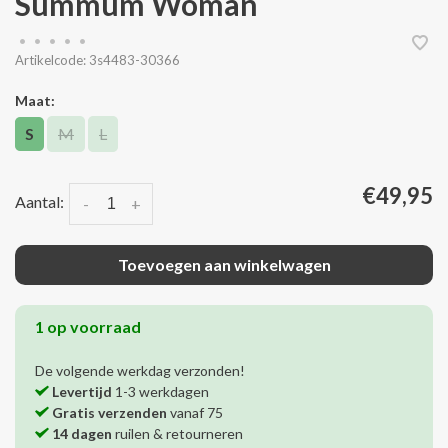
Summum Woman
•
•
•
•
•
Artikelcode:
3s4483-30366
Maat:
S
M
L
€49,95
Aantal:
-
+
Toevoegen aan winkelwagen
1 op voorraad
De volgende werkdag verzonden!
Levertijd
1-3 werkdagen
Gratis verzenden
vanaf 75
14 dagen
ruilen & retourneren