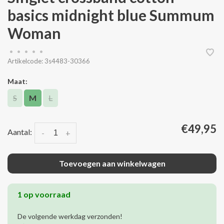
basics midnight blue Summum
Woman
•
•
•
•
•
Artikelcode:
3s4483-30366
Maat:
S
M
L
€49,95
Aantal:
-
+
Toevoegen aan winkelwagen
1 op voorraad
De volgende werkdag verzonden!