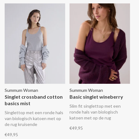
Summum Woman
Summum Woman
Singlet crossband cotton
Basic singlet wineberry
basics mist
Slim fit singlettop met een
ronde hals van biologisch
Singlettop met een ronde hals
katoen met op de rug
van biologisch katoen met op
kruisende schouderbanden in
de rug kruisende
€49,95
een fijne stretchkwaliteit met
schouderbanden in een fijne
€49,95
glittergaren.
stretchkwaliteit met