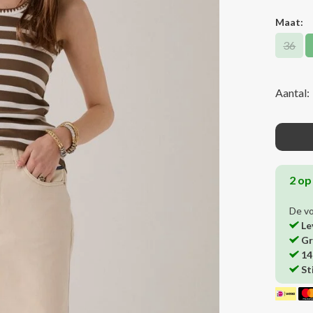
Maat:
36
Aantal:
2 op
De v
Le
Gr
14
St