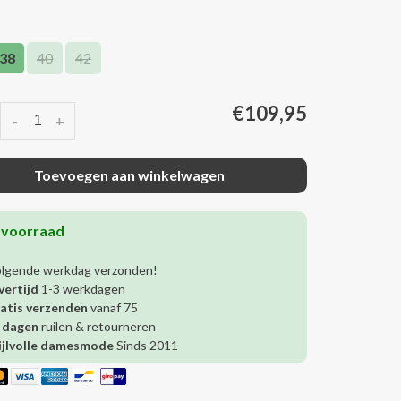
38
40
42
€109,95
-
+
Toevoegen aan winkelwagen
 voorraad
olgende werkdag verzonden!
vertijd
1-3 werkdagen
atis verzenden
vanaf 75
 dagen
ruilen & retourneren
ijlvolle damesmode
Sinds 2011