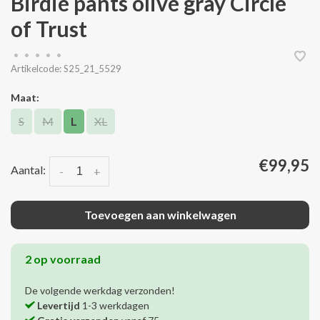
Birdie pants olive gray Circle
of Trust
•
•
•
•
•
Artikelcode:
S25_21_5529
Maat:
S
M
L
XL
€99,95
Aantal:
-
+
Toevoegen aan winkelwagen
2 op voorraad
De volgende werkdag verzonden!
Levertijd
1-3 werkdagen