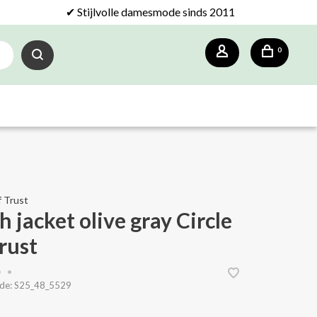
✔ Stijlvolle damesmode sinds 2011
0
f Trust
h jacket olive gray Circle
rust
•
•
de:
S25_48_5529