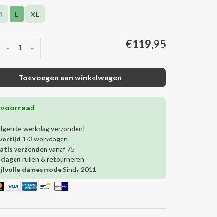
M
L
XL
€119,95
-
+
Toevoegen aan winkelwagen
 voorraad
olgende werkdag verzonden!
vertijd
1-3 werkdagen
atis verzenden
vanaf 75
 dagen
ruilen & retourneren
ijlvolle damesmode
Sinds 2011