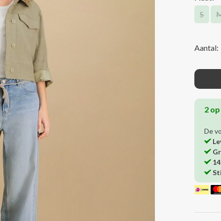
S
Aantal:
2 op
De v
Le
Gr
14
St