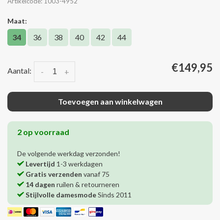
Artikelcode:
1003-4952
Maat:
34
36
38
40
42
44
€149,95
Aantal:
-
+
Toevoegen aan winkelwagen
2 op voorraad
De volgende werkdag verzonden!
Levertijd
1-3 werkdagen
Gratis verzenden
vanaf 75
14 dagen
ruilen & retourneren
Stijlvolle damesmode
Sinds 2011