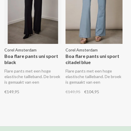
Corel Amsterdam
Corel Amsterdam
Boa flare pants uni sport
Boa flare pants uni sport
black
citadel blue
Flare pants met een hoge
Flare pants met een hoge
elastische tailleband. De broek
elastische tailleband. De broek
is gemaakt van een
is gemaakt van een
comfortabele stretch stof in
comfortabele stretch stof in
€149,95
€149,95
€104,95
een ietwat zware kwaliteit.
een ietwat zware kwaliteit.