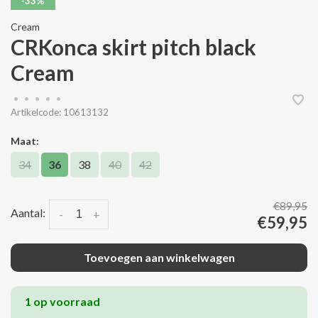
-33%
Cream
CRKonca skirt pitch black
Cream
•
•
•
•
•
Artikelcode:
10613132
Maat:
34
36
38
40
42
€89,95
Aantal:
-
+
€59,95
Toevoegen aan winkelwagen
1 op voorraad