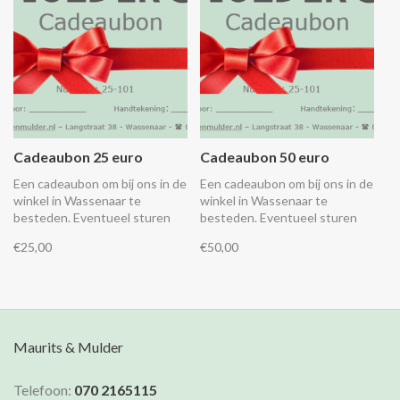
Cadeaubon 25 euro
Cadeaubon 50 euro
Een cadeaubon om bij ons in de
Een cadeaubon om bij ons in de
winkel in Wassenaar te
winkel in Wassenaar te
besteden. Eventueel sturen
besteden. Eventueel sturen
wij hem direct aan de
wij hem direct aan de
€25,00
€50,00
ontvanger, zie details
ontvanger, zie details
hieronder.
hieronder.
Maurits & Mulder
Telefoon:
070 2165115