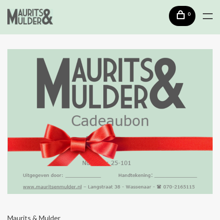
0
Maurits & Mulder