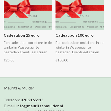
Cadeaubon 25 euro
Cadeaubon 100 euro
Een cadeaubon om bij ons in de
Een cadeaubon om bij ons in de
winkel in Wassenaar te
winkel in Wassenaar te
besteden. Eventueel sturen
besteden. Eventueel sturen
wij hem direct aan de
wij hem direct aan de
€25,00
€100,00
ontvanger, zie details
ontvanger, zie details
hieronder.
hieronder.
Maurits & Mulder
Telefoon:
070 2165115
E-mail:
info@mauritsenmulder.nl