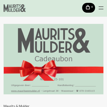
0
Maurits & Mulder