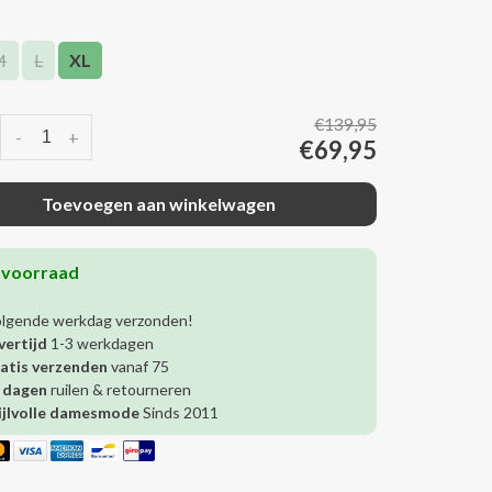
M
L
XL
€139,95
-
+
€69,95
Toevoegen aan winkelwagen
 voorraad
olgende werkdag verzonden!
vertijd
1-3 werkdagen
atis verzenden
vanaf 75
 dagen
ruilen & retourneren
ijlvolle damesmode
Sinds 2011