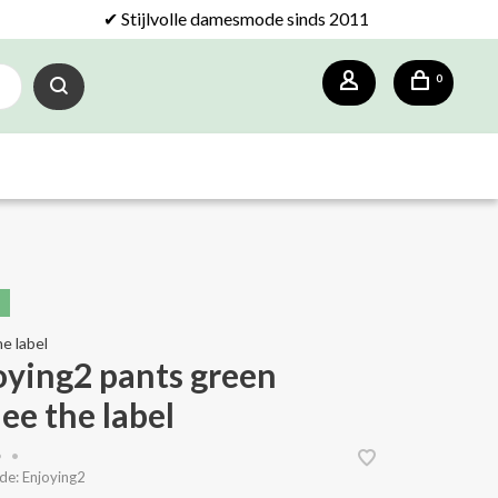
✔ Stijlvolle damesmode sinds 2011
0
e label
oying2 pants green
ee the label
•
•
de:
Enjoying2