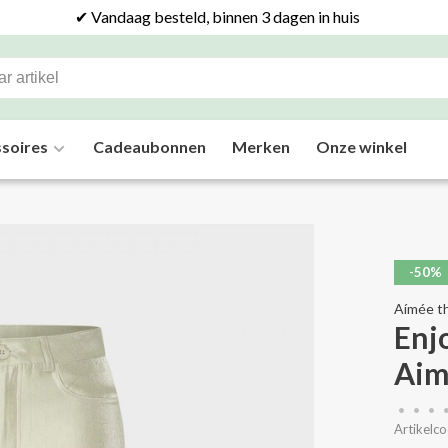
✔ Vandaag besteld, binnen 3 dagen in huis
soires
Cadeaubonnen
Merken
Onze winkel
-50%
Aímée th
Enj
Aim
•
•
•
Artikelco