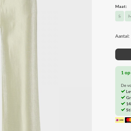
Maat:
S
Aantal:
1 op
De v
Le
Gr
14
St