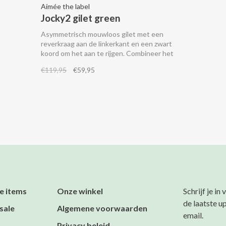
Aímée the label
Jocky2 gilet green
Asymmetrisch mouwloos gilet met een
reverkraag aan de linkerkant en een zwart
koord om het aan te rijgen. Combineer het
met de bijpassende Enjoying2 broek.
€119,95
€59,95
e items
Onze winkel
Schrijf je in
de laatste u
sale
Algemene voorwaarden
email.
Privacy beleid