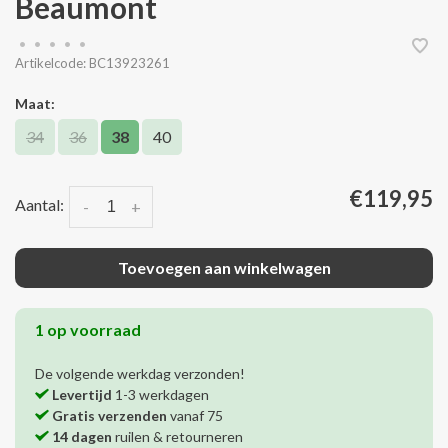
Beaumont
•
•
•
•
•
Artikelcode:
BC13923261
Maat:
34
36
38
40
€119,95
Aantal:
-
+
Toevoegen aan winkelwagen
1 op voorraad
De volgende werkdag verzonden!
Levertijd
1-3 werkdagen
Gratis verzenden
vanaf 75
14 dagen
ruilen & retourneren