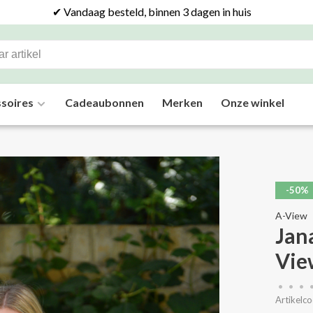
✔ Vandaag besteld, binnen 3 dagen in huis
soires
Cadeaubonnen
Merken
Onze winkel
-50%
A-View
Jan
Vie
•
•
•
Artikelco