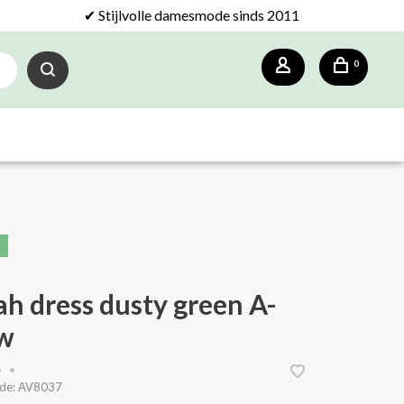
✔ Stijlvolle damesmode sinds 2011
0
ah dress dusty green A-
w
•
•
de:
AV8037