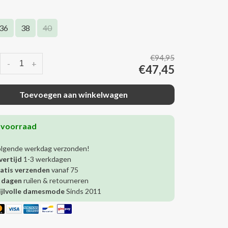
36
38
40
€94,95
-
+
€47,45
Toevoegen aan winkelwagen
 voorraad
olgende werkdag verzonden!
vertijd
1-3 werkdagen
atis verzenden
vanaf 75
 dagen
ruilen & retourneren
ijlvolle damesmode
Sinds 2011