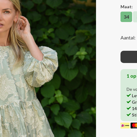
Maat:
34
Aantal:
1 op
De v
Le
Gr
14
St