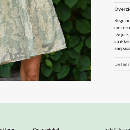
Overzi
Regular 
met een
De jurk
strikke
aanpass
Details
e items
Onze winkel
Schrijf je in