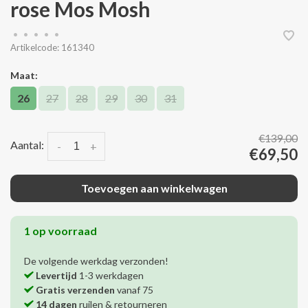
rose Mos Mosh
•
•
•
•
•
Artikelcode:
161340
Maat:
26
27
28
29
30
31
€139,00
Aantal:
-
+
€69,50
Toevoegen aan winkelwagen
1 op voorraad
De volgende werkdag verzonden!
Levertijd
1-3 werkdagen
Gratis verzenden
vanaf 75
14 dagen
ruilen & retourneren