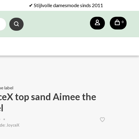
✔ Stijlvolle damesmode sinds 2011
0
e label
ceX top sand Aimee the
l
•
•
de:
JoyceX