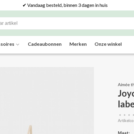
✔ Vandaag besteld, binnen 3 dagen in huis
soires
Cadeaubonnen
Merken
Onze winkel
Aímée th
Joy
labe
•
•
•
Artikelco
Maat: