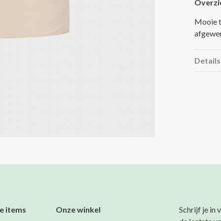
Overzi
Mooie t
afgewer
Details
e items
Onze winkel
Schrijf je in