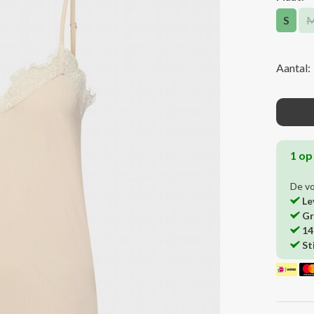
S
Aantal:
1 op
De v
Le
Gr
14
St