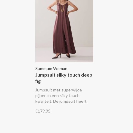
Summum Woman
Jumpsuit silky touch deep
fig
Jumpsuit met superwijde
pijpen in een silky touch
kwaliteit. De jumpsuit heeft
een V-hals en verstelbare
€179,95
schouderbandjes.