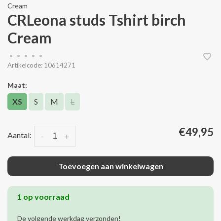
Cream
CRLeona studs Tshirt birch
Cream
•
•
•
•
•
Artikelcode:
10614271
Maat:
XS
S
M
L
€49,95
Aantal:
-
+
Toevoegen aan winkelwagen
1 op voorraad
De volgende werkdag verzonden!