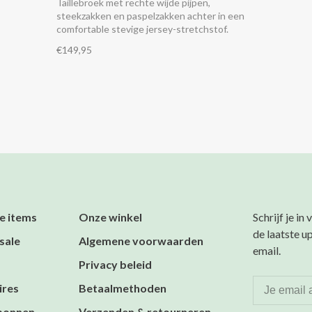
Taillebroek met rechte wijde pijpen,
steekzakken en paspelzakken achter in een
comfortable stevige jersey-stretchstof.
€149,95
e items
Onze winkel
Schrijf je in
de laatste u
sale
Algemene voorwaarden
email.
Privacy beleid
ires
Betaalmethoden
bonnen
Verzenden & retourneren