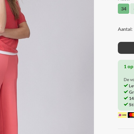
34
Aantal:
1 op
De v
Le
Gr
14
St