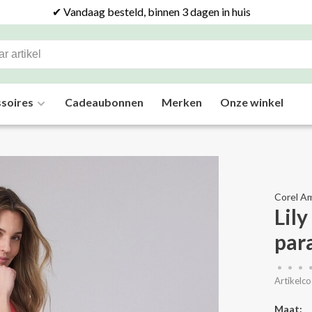
✔ Vandaag besteld, binnen 3 dagen in huis
soires
Cadeaubonnen
Merken
Onze winkel
Corel A
Lily
par
•
•
•
Artikelco
Maat: