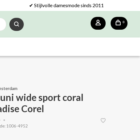
✔ Stijlvolle damesmode sinds 2011
0
msterdam
 uni wide sport coral
adise Corel
•
•
de:
1006-4952