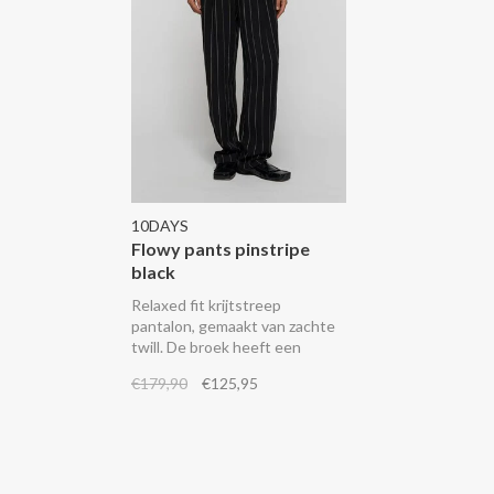
10DAYS
Flowy pants pinstripe
black
Relaxed fit krijtstreep
pantalon, gemaakt van zachte
twill. De broek heeft een
elastische tailleband met
€179,90
€125,95
riemlussen, schuine
steekzakken, fake
achterzakken en een
geborduurd ‘10’ monogram op
de linker broekspijp.
Combineer het met het