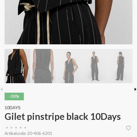
-30%
10DAYS
Gilet pinstripe black 10Days
•
•
•
•
•
Artikelcode:
20-406-6201