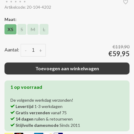
•
•
•
•
•
Artikelcode:
20-104-4202
Maat:
XS
S
M
L
€119,90
Aantal:
-
+
€59,95
Toevoegen aan winkelwagen
1 op voorraad
De volgende werkdag verzonden!
Levertijd
1-3 werkdagen
Gratis verzenden
vanaf 75
14 dagen
ruilen & retourneren
Stijlvolle damesmode
Sinds 2011