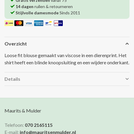
Gratis verzenden
vanaf 75
14 dagen
ruilen & retourneren
Stijlvolle damesmode
Sinds 2011
Overzicht
Loose fit blouse gemaakt van viscose in een dierenprint. Het
shirt heeft een blinde knoopsluiting en een wijdere onderkant.
Details
Maurits & Mulder
Telefoon:
070 2165115
E-mail:
info@mauritsenmulder.nl