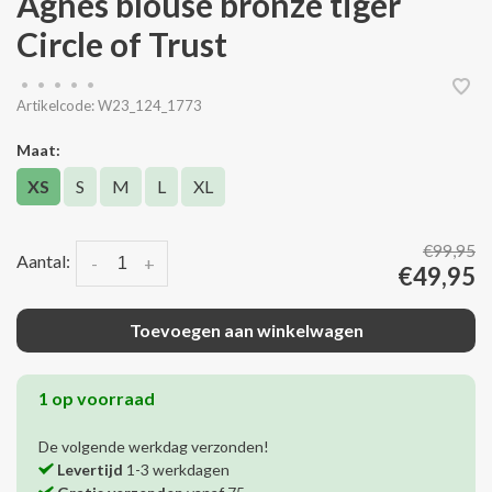
Agnes blouse bronze tiger
Circle of Trust
•
•
•
•
•
Artikelcode:
W23_124_1773
Maat:
XS
S
M
L
XL
€99,95
Aantal:
-
+
€49,95
Toevoegen aan winkelwagen
1 op voorraad
De volgende werkdag verzonden!
Levertijd
1-3 werkdagen