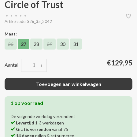
Circle of Trust
•
•
•
•
•
Artikelcode:
S26_35_3042
Maat:
26
27
28
29
30
31
€129,95
Aantal:
-
+
Toevoegen aan winkelwagen
1 op voorraad
De volgende werkdag verzonden!
Levertijd
1-3 werkdagen
Gratis verzenden
vanaf 75
14 dagen
ruilen & retourneren