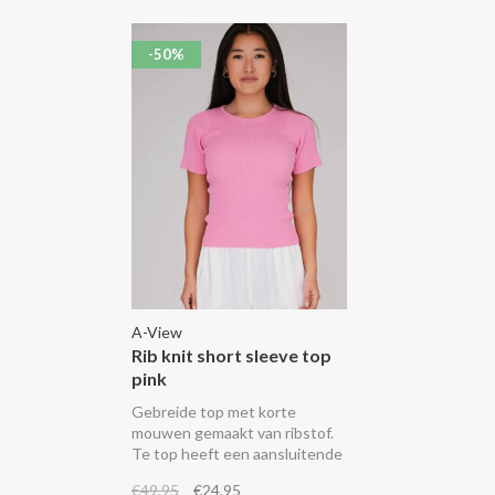
-50%
A-View
Rib knit short sleeve top
pink
Gebreide top met korte
mouwen gemaakt van ribstof.
Te top heeft een aansluitende
pasvorm, korte mouwen en
€49,95
€24,95