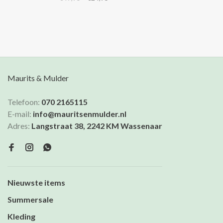
een ronde hals.
Maurits & Mulder
Telefoon:
070 2165115
E-mail:
info@mauritsenmulder.nl
Adres:
Langstraat 38, 2242 KM Wassenaar
Nieuwste items
Summersale
Kleding