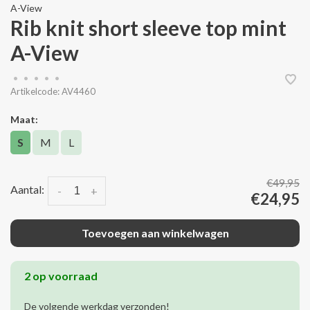
A-View
Rib knit short sleeve top mint
A-View
•
•
•
•
•
Artikelcode:
AV4460
Maat:
S
M
L
€49,95
Aantal:
-
+
€24,95
Toevoegen aan winkelwagen
2 op voorraad
De volgende werkdag verzonden!