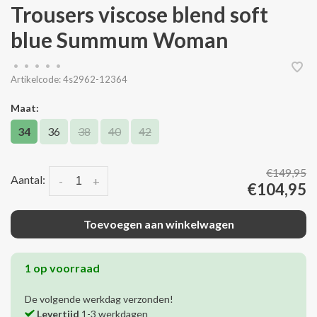
Trousers viscose blend soft
blue Summum Woman
•
•
•
•
•
Artikelcode:
4s2962-12364
Maat:
34
36
38
40
42
€149,95
Aantal:
-
+
€104,95
Toevoegen aan winkelwagen
1 op voorraad
De volgende werkdag verzonden!
Levertijd
1-3 werkdagen