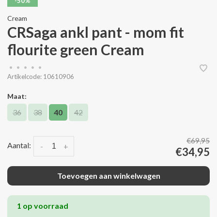
-50%
Cream
CRSaga ankl pant - mom fit
flourite green Cream
•
•
•
•
•
Artikelcode:
10610906
Maat:
36
38
40
42
€69,95
Aantal:
-
+
€34,95
Toevoegen aan winkelwagen
1 op voorraad