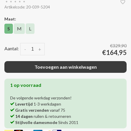
•
•
•
•
•
Artikelcode:
20-039-5204
Maat:
S
M
L
€329,90
Aantal:
-
+
€164,95
Toevoegen aan winkelwagen
1 op voorraad
De volgende werkdag verzonden!
Levertijd
1-3 werkdagen
Gratis verzenden
vanaf 75
14 dagen
ruilen & retourneren
Stijlvolle damesmode
Sinds 2011