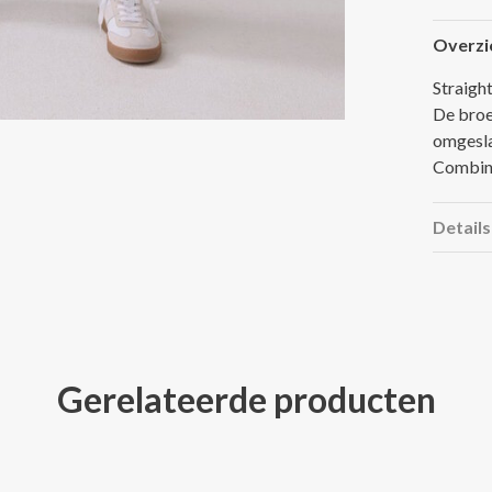
Overzi
Straigh
De broe
omgesla
Combine
Details
Gerelateerde producten