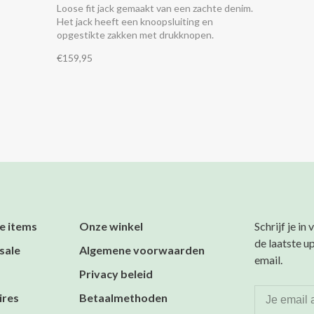
Loose fit jack gemaakt van een zachte denim.
Het jack heeft een knoopsluiting en
opgestikte zakken met drukknopen.
Combineer het met de bijpassende broek.
€159,95
e items
Onze winkel
Schrijf je in
de laatste u
sale
Algemene voorwaarden
email.
Privacy beleid
ires
Betaalmethoden