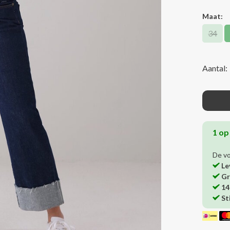
Maat:
34
Aantal:
1 op
De v
Le
Gr
14
St