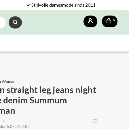
✔ Stijlvolle damesmode sinds 2011
0
m Woman
n straight leg jeans night
e denim Summum
man
•
•
de:
4s2757-5185