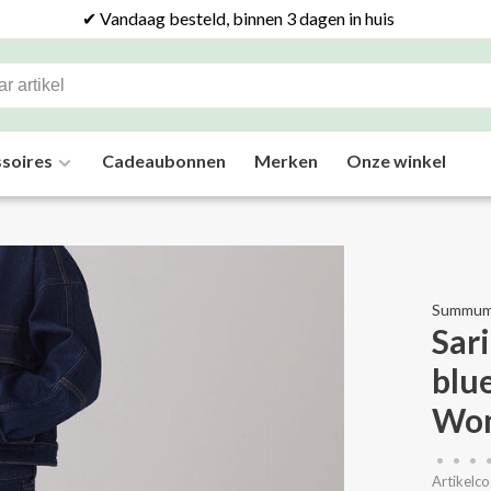
✔ Vandaag besteld, binnen 3 dagen in huis
soires
Cadeaubonnen
Merken
Onze winkel
Summu
Sari
blu
Wo
•
•
•
Artikelco