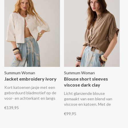
Summum Woman
Summum Woman
Jacket embroidery ivory
Blouse short sleeves
viscose dark clay
Kort katoenen jasje met een
geborduurd bladmotief op de
Licht glanzende blouse
voor- en achterkant en langs
gemaakt van een blend van
de mouwen. Het borduurwerk
viscose en katoen. Met de
€139,95
is versierd met kraaltjes. Het
korte knoopsluiting en de hoge
€99,95
jack heeft een katoenvoile
splitten kan je de blouse op
voering, een ronde hals met
verschillende manieren dragen:
een enkele knoopsluiting en
losvallend voor een relaxte