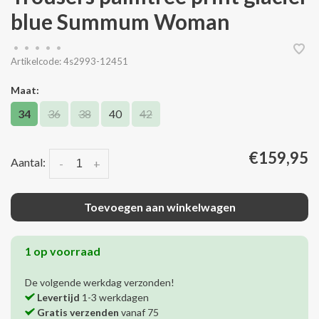
blue Summum Woman
•
•
•
•
•
Artikelcode:
4s2993-12451
Maat:
34
36
38
40
42
€159,95
Aantal:
-
+
Toevoegen aan winkelwagen
1 op voorraad
De volgende werkdag verzonden!
Levertijd
1-3 werkdagen
Gratis verzenden
vanaf 75