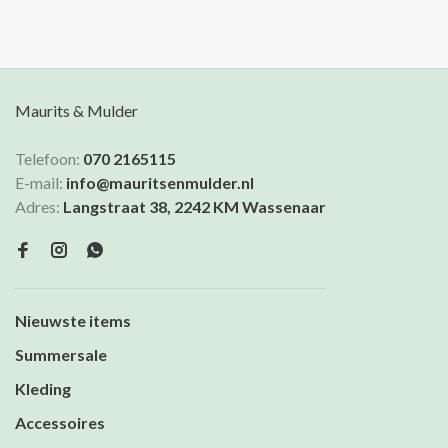
driekwart kimonomouwen.
look of aan de voorkant
gestrikt voor een vrouwelijke
touch.
Maurits & Mulder
Telefoon:
070 2165115
E-mail:
info@mauritsenmulder.nl
Adres:
Langstraat 38, 2242 KM Wassenaar
Nieuwste items
Summersale
Kleding
Accessoires