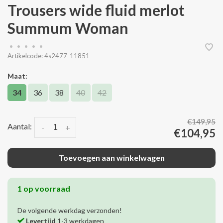
Trousers wide fluid merlot
Summum Woman
•
•
•
•
•
Artikelcode:
4s2477-11851
Maat:
34
36
38
40
42
€149,95
Aantal:
-
+
€104,95
Toevoegen aan winkelwagen
1 op voorraad
De volgende werkdag verzonden!
Levertijd
1-3 werkdagen