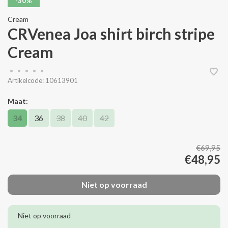
-30%
Cream
CRVenea Joa shirt birch stripe
Cream
•
•
•
•
•
Artikelcode:
10613901
Maat:
34
36
38
40
42
€69,95
€48,95
Niet op voorraad
Niet op voorraad