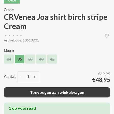
-30%
Cream
CRVenea Joa shirt birch stripe
Cream
•
•
•
•
•
Artikelcode:
10613901
Maat:
34
36
38
40
42
€69,95
Aantal:
-
+
€48,95
Toevoegen aan winkelwagen
1 op voorraad