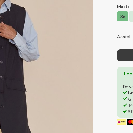
Maat:
36
Aantal:
1 op
De v
Le
Gr
14
St