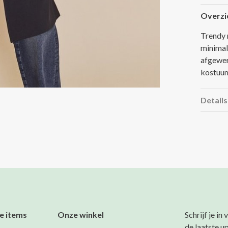
Overzi
Trendy r
minimal
afgewer
kostuum
Details
e items
Onze winkel
Schrijf je in
de laatste u