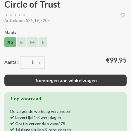
Circle of Trust
•
•
•
•
•
Artikelcode:
S26_19_3208
Maat:
XS
S
M
L
€99,95
Aantal:
-
+
Toevoegen aan winkelwagen
1 op voorraad
De volgende werkdag verzonden!
Levertijd
1-3 werkdagen
Gratis verzenden
vanaf 75
14 dagen
ruilen & retourneren