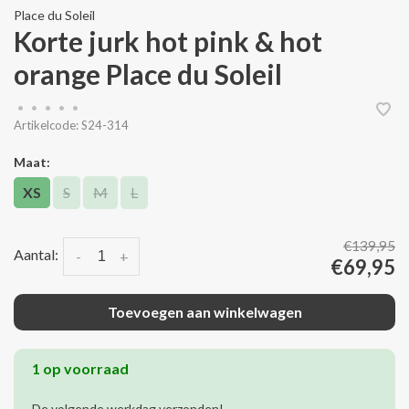
Place du Soleil
Korte jurk hot pink & hot
orange Place du Soleil
•
•
•
•
•
Artikelcode:
S24-314
Maat:
XS
S
M
L
€139,95
Aantal:
-
+
€69,95
Toevoegen aan winkelwagen
1 op voorraad
De volgende werkdag verzonden!