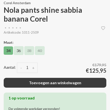
Corel Amsterdam
Nola pants shine sabbia
banana Corel
•
•
•
•
•
Artikelcode:
1011-2509
Maat:
34
36
38
40
€179,95
Aantal:
-
+
€125,95
Toevoegen aan winkelwagen
1 op voorraad
De volgende werkdag verzonden!